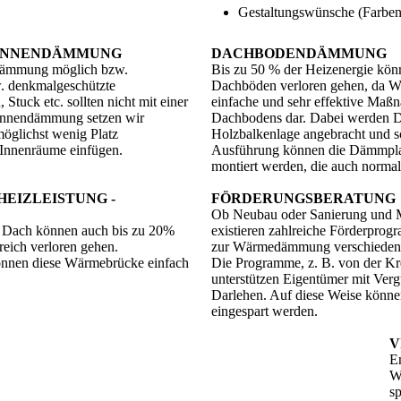
Gestaltungswünsche (Farben,
 INNENDÄMMUNG
DACHBODENDÄMMUNG
ndämmung möglich bzw.
Bis zu 50 % der Heizenergie kö
w. denkmalgeschützte
Dachböden verloren gehen, da Wä
tuck etc. sollten nicht mit einer
einfache und sehr effektive Maß
Innendämmung setzen wir
Dachbodens dar. Dabei werden D
öglichst wenig Platz
Holzbalkenlage angebracht und s
 Innenräume einfügen.
Ausführung können die Dämmplatt
montiert werden, die auch normal
HEIZLEISTUNG -
FÖRDERUNGSBERATUNG
Ob Neubau oder Sanierung und M
s Dach können auch bis zu 20%
existieren zahlreiche Förderp
reich verloren gehen.
zur Wärmedämmung verschiedener
önnen diese Wärmebrücke einfach
Die Programme, z. B. von der Kr
unterstützen Eigentümer mit Ver
Darlehen. Auf diese Weise könne
eingespart werden.
V
En
W
sp