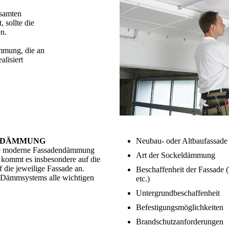
esamten
 sollte die
n.
mmung, die an
lisiert
ENDÄMMUNG
Neubau- oder Altbaufassade
ne moderne Fassadendämmung
Art der Sockeldämmung
i kommt es insbesondere auf die
 die jeweilige Fassade an.
Beschaffenheit der Fassade 
s Dämmsystems alle wichtigen
etc.)
Untergrundbeschaffenheit
Befestigungsmöglichkeiten
Brandschutzanforderungen