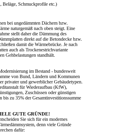
 Beläge, Schmuckprofile etc.)
nnen bei ungedämmten Dächern bzw.
rme naturgemäß nach oben steigt. Eine
nahme stellt daher die Dämmung des
ämmplatten direkt auf die Betondecke bzw.
chließen damit die Wärmebrücke. Je nach
en auch als Trockenestrichvariante
en Gehbelastungen standhält.
odernisierung im Bestand - bundesweit
rogramme von Bund, Ländern und Kommunen
 privater und gewerblicher Gebäudetypen.
editanstalt für Wiederaufbau (KfW),
günstigungen, Zuschüssen oder günstigen
n bis zu 35% der Gesamtinvestitionssumme
IELE GUTE GRÜNDE!
tscheiden Sie sich für ein modernes
ärmedämmsystem, denn viele Gründe
rechen dafür: